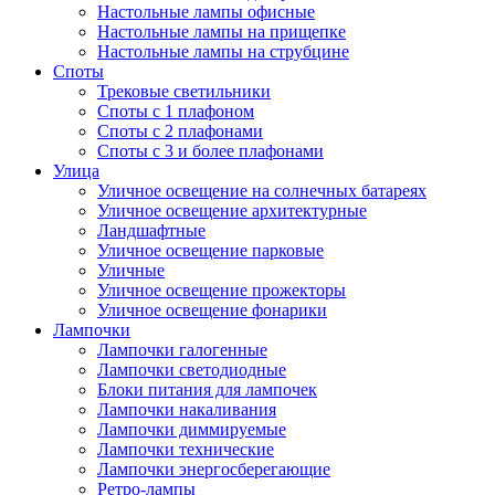
Настольные лампы офисные
Настольные лампы на прищепке
Настольные лампы на струбцине
Споты
Трековые светильники
Споты с 1 плафоном
Споты с 2 плафонами
Споты с 3 и более плафонами
Улица
Уличное освещение на солнечных батареях
Уличное освещение архитектурные
Ландшафтные
Уличное освещение парковые
Уличные
Уличное освещение прожекторы
Уличное освещение фонарики
Лампочки
Лампочки галогенные
Лампочки светодиодные
Блоки питания для лампочек
Лампочки накаливания
Лампочки диммируемые
Лампочки технические
Лампочки энергосберегающие
Ретро-лампы