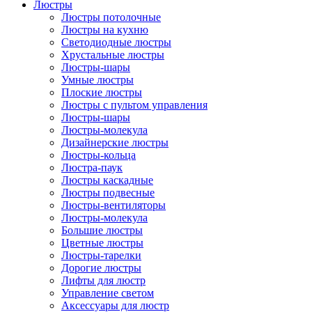
Люстры
Люстры потолочные
Люстры на кухню
Светодиодные люстры
Хрустальные люстры
Люстры-шары
Умные люстры
Плоские люстры
Люстры с пультом управления
Люстры-шары
Люстры-молекула
Дизайнерские люстры
Люстры-кольца
Люстра-паук
Люстры каскадные
Люстры подвесные
Люстры-вентиляторы
Люстры-молекула
Большие люстры
Цветные люстры
Люстры-тарелки
Дорогие люстры
Лифты для люстр
Управление светом
Аксессуары для люстр