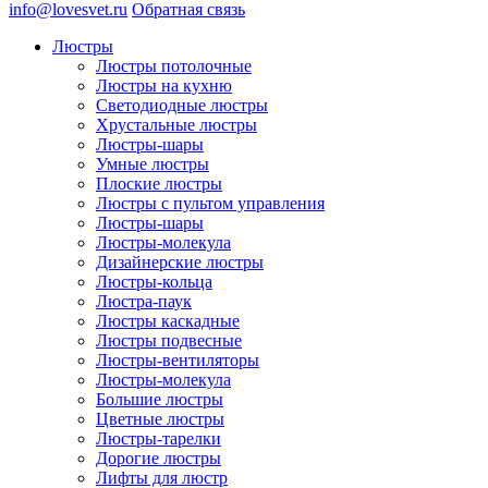
info@lovesvet.ru
Обратная связь
Люстры
Люстры потолочные
Люстры на кухню
Светодиодные люстры
Хрустальные люстры
Люстры-шары
Умные люстры
Плоские люстры
Люстры с пультом управления
Люстры-шары
Люстры-молекула
Дизайнерские люстры
Люстры-кольца
Люстра-паук
Люстры каскадные
Люстры подвесные
Люстры-вентиляторы
Люстры-молекула
Большие люстры
Цветные люстры
Люстры-тарелки
Дорогие люстры
Лифты для люстр