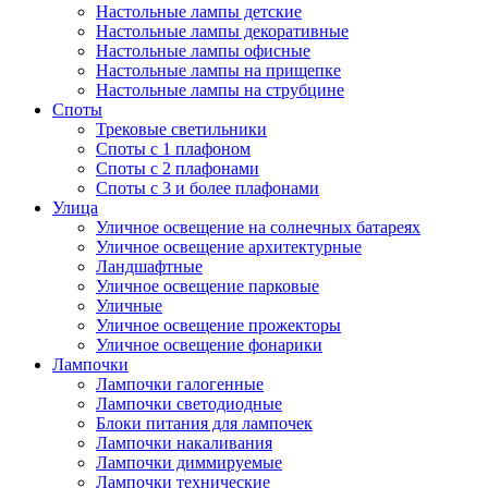
Настольные лампы детские
Настольные лампы декоративные
Настольные лампы офисные
Настольные лампы на прищепке
Настольные лампы на струбцине
Споты
Трековые светильники
Споты с 1 плафоном
Споты с 2 плафонами
Споты с 3 и более плафонами
Улица
Уличное освещение на солнечных батареях
Уличное освещение архитектурные
Ландшафтные
Уличное освещение парковые
Уличные
Уличное освещение прожекторы
Уличное освещение фонарики
Лампочки
Лампочки галогенные
Лампочки светодиодные
Блоки питания для лампочек
Лампочки накаливания
Лампочки диммируемые
Лампочки технические