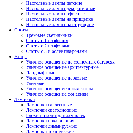
Настольные лампы детские
Настольные лампы декоративные
Настольные лампы офисные
Настольные лампы на прищепке
Настольные лампы на струбцине
Споты
Трековые светильники
Споты с 1 плафоном
Споты с 2 плафонами
Споты с 3 и более плафонами
Улица
Уличное освещение на солнечных батареях
Уличное освещение архитектурные
Ландшафтные
Уличное освещение парковые
Уличные
Уличное освещение прожекторы
Уличное освещение фонарики
Лампочки
Лампочки галогенные
Лампочки светодиодные
Блоки питания для лампочек
Лампочки накаливания
Лампочки диммируемые
Лампочки технические