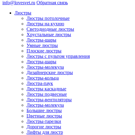
info@lovesvet.ru
Обратная связь
Люстры
Люстры потолочные
Люстры на кухню
Светодиодные люстры
Хрустальные люстры
Люстры-шары
Умные люстры
Плоские люстры
Люстры с пультом управления
Люстры-шары
Люстры-молекула
Дизайнерские люстры
Люстры-кольца
Люстра-паук
Люстры каскадные
Люстры подвесные
Люстры-вентиляторы
Люстры-молекула
Большие люстры
Цветные люстры
Люстры-тарелки
Дорогие люстры
Лифты для люстр