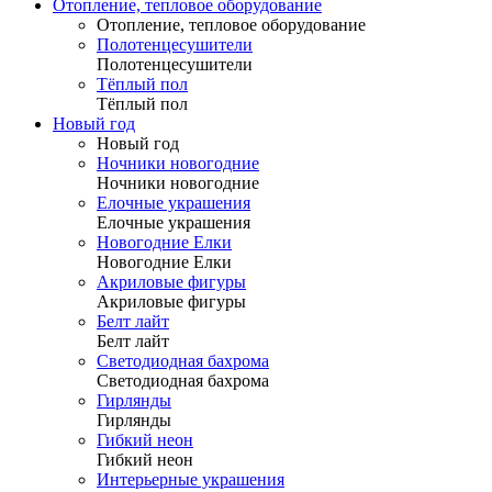
Отопление, тепловое оборудование
Отопление, тепловое оборудование
Полотенцесушители
Полотенцесушители
Тёплый пол
Тёплый пол
Новый год
Новый год
Ночники новогодние
Ночники новогодние
Елочные украшения
Елочные украшения
Новогодние Елки
Новогодние Елки
Акриловые фигуры
Акриловые фигуры
Белт лайт
Белт лайт
Светодиодная бахрома
Светодиодная бахрома
Гирлянды
Гирлянды
Гибкий неон
Гибкий неон
Интерьерные украшения