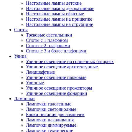
Настольные лампы детские
Настольные лампы декоративные
Настольные лампы офисные
Настольные лампы на прищепке
Настольные лампы на струбцине
Споты
Трековые светильники
Споты с 1 плафоном
Споты с 2 плафонами
Споты с 3 и более плафонами
Улица
Уличное освещение на солнечных батареях
Уличное освещение архитектурные
Ландшафтные
Уличное освещение парковые
Уличные
Уличное освещение прожекторы
Уличное освещение фонарики
Лампочки
Лампочки галогенные
Лампочки светодиодные
Блоки питания для лампочек
Лампочки накаливания
Лампочки диммируемые
Лампочки технические