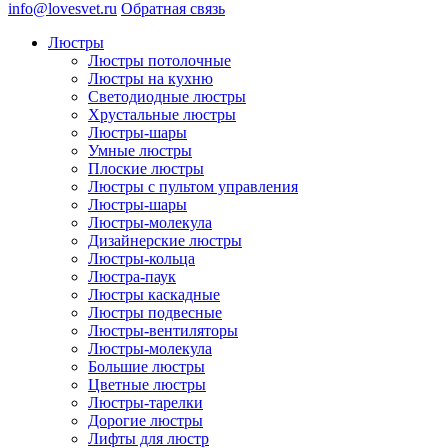
info@lovesvet.ru
Обратная связь
Люстры
Люстры потолочные
Люстры на кухню
Светодиодные люстры
Хрустальные люстры
Люстры-шары
Умные люстры
Плоские люстры
Люстры с пультом управления
Люстры-шары
Люстры-молекула
Дизайнерские люстры
Люстры-кольца
Люстра-паук
Люстры каскадные
Люстры подвесные
Люстры-вентиляторы
Люстры-молекула
Большие люстры
Цветные люстры
Люстры-тарелки
Дорогие люстры
Лифты для люстр