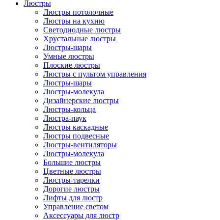
Люстры
Люстры потолочные
Люстры на кухню
Светодиодные люстры
Хрустальные люстры
Люстры-шары
Умные люстры
Плоские люстры
Люстры с пультом управления
Люстры-шары
Люстры-молекула
Дизайнерские люстры
Люстры-кольца
Люстра-паук
Люстры каскадные
Люстры подвесные
Люстры-вентиляторы
Люстры-молекула
Большие люстры
Цветные люстры
Люстры-тарелки
Дорогие люстры
Лифты для люстр
Управление светом
Аксессуары для люстр