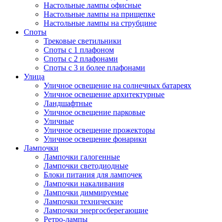
Настольные лампы офисные
Настольные лампы на прищепке
Настольные лампы на струбцине
Споты
Трековые светильники
Споты с 1 плафоном
Споты с 2 плафонами
Споты с 3 и более плафонами
Улица
Уличное освещение на солнечных батареях
Уличное освещение архитектурные
Ландшафтные
Уличное освещение парковые
Уличные
Уличное освещение прожекторы
Уличное освещение фонарики
Лампочки
Лампочки галогенные
Лампочки светодиодные
Блоки питания для лампочек
Лампочки накаливания
Лампочки диммируемые
Лампочки технические
Лампочки энергосберегающие
Ретро-лампы